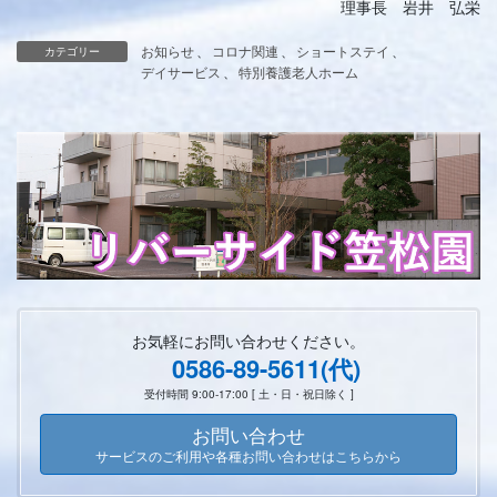
理事長 岩井 弘栄
お知らせ
、
コロナ関連
、
ショートステイ
、
カテゴリー
デイサービス
、
特別養護老人ホーム
お気軽にお問い合わせください。
0586-89-5611(代)
受付時間 9:00-17:00 [ 土・日・祝日除く ]
お問い合わせ
サービスのご利用や各種お問い合わせはこちらから