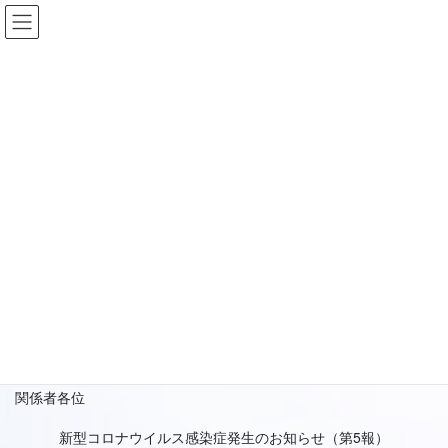
コ
ナ
リバーサイド川島園
ン
ビ
テ
ゲ
ン
ー
お知らせ
ツ
シ
へ
ョ
ス
ン
HOME
お知らせ
新型コロナウイルス感染症発生のお知らせ（第5報）
キ
に
ッ
移
プ
動
2023年1月5日
お知らせ
新型コロナウイルス感染症発生の
お知らせ（第5報）
令和５年１月３日
関係者各位
新型コロナウイルス感染症発生のお知らせ（第5報）