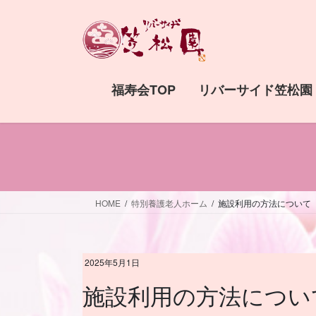
コ
ナ
ン
ビ
テ
ゲ
ン
ー
ツ
シ
福寿会TOP
リバーサイド笠松園
へ
ョ
ス
ン
キ
に
ッ
移
プ
動
HOME
特別養護老人ホーム
施設利用の方法について
2025年5月1日
施設利用の方法につい